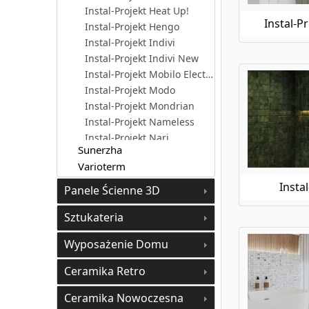
Instal-Projekt Heat Up!
Instal-P
Instal-Projekt Hengo
Instal-Projekt Indivi
Instal-Projekt Indivi New
Instal-Projekt Mobilo Electro 2
Instal-Projekt Modo
Instal-Projekt Mondrian
Instal-Projekt Nameless
Instal-Projekt Nari
Sunerzha
Instal-Projekt Piko
Varioterm
Instal-Projekt Pilaro H
Instal-Projekt Poppy
Insta
Panele Ścienne 3D
Instal-Projekt Poppy Electro
Sztukateria
Instal-Projekt Primavera Electro
Instal-Projekt Retto
Wyposażenie Domu
Instal-Projekt Stick
Instal-Projekt Stick Level
Ceramika Retro
Instal-Projekt Trick
Instal-Projekt Tubus 2
Ceramika Nowoczesna