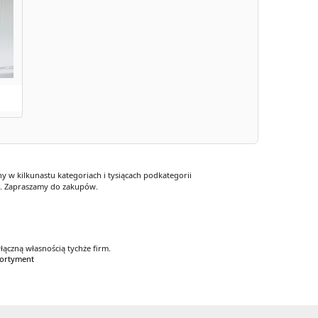
 w kilkunastu kategoriach i tysiącach podkategorii
y. Zapraszamy do zakupów.
łączną własnością tychże firm.
asortyment