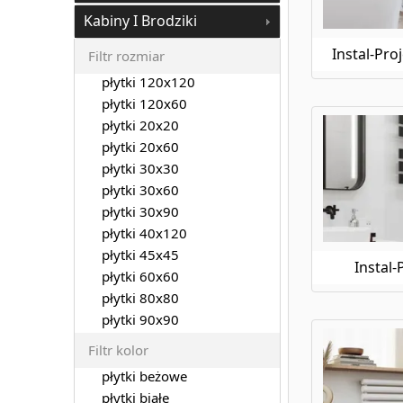
Instal-Projekt Tubus 3
Kabiny I Brodziki
Instal-Projekt Tubus 4
Instal-Projekt Viking Electro
Instal-Pro
Filtr rozmiar
Instal-Projekt Vivat
płytki 120x120
Instal-Projekt Vivat X
płytki 120x60
płytki 20x20
płytki 20x60
płytki 30x30
płytki 30x60
płytki 30x90
płytki 40x120
płytki 45x45
Instal
płytki 60x60
płytki 80x80
płytki 90x90
Filtr kolor
płytki beżowe
płytki białe