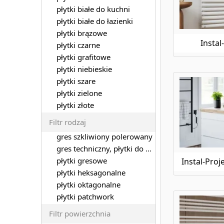
płytki białe do kuchni
płytki białe do łazienki
płytki brązowe
Instal
płytki czarne
płytki grafitowe
płytki niebieskie
płytki szare
płytki zielone
płytki złote
Filtr rodzaj
gres szkliwiony polerowany
gres techniczny, płytki do garażu
płytki gresowe
Instal-Proj
płytki heksagonalne
płytki oktagonalne
płytki patchwork
Filtr powierzchnia