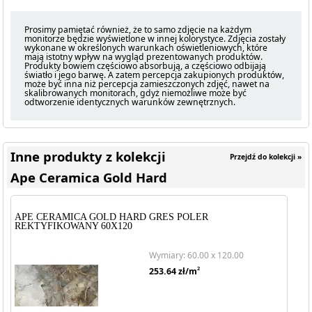
Prosimy pamiętać również, że to samo zdjęcie na każdym
monitorze będzie wyświetlone w innej kolorystyce. Zdjęcia zostały
wykonane w określonych warunkach oświetleniowych, które
mają istotny wpływ na wygląd prezentowanych produktów.
Produkty bowiem częściowo absorbują, a częściowo odbijają
światło i jego barwę. A zatem percepcja zakupionych produktów,
może być inna niż percepcja zamieszczonych zdjęć, nawet na
skalibrowanych monitorach, gdyż niemożliwe może być
odtworzenie identycznych warunków zewnętrznych.
Inne produkty z kolekcji
Przejdź do kolekcji »
Ape Ceramica Gold Hard
APE CERAMICA GOLD HARD GRES POLER
REKTYFIKOWANY 60X120
Wymiary: 60.00 x 120.00
2
253.64
zł/m