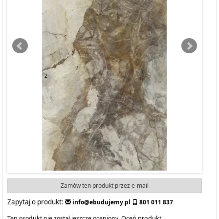
284.08
PLN
2
cena za m
:
Cena zawiera 23% podatku VAT
DO KOSZYKA
Wysyłka:
towar dostępny od 7 do 21 dni
towar na indywidualne zamówienie
Zamów ten produkt przez e-mail
Zapytaj o produkt:
info@ebudujemy.pl
801 011 837
Ten produkt nie został jeszcze oceniony.
Oceń produkt