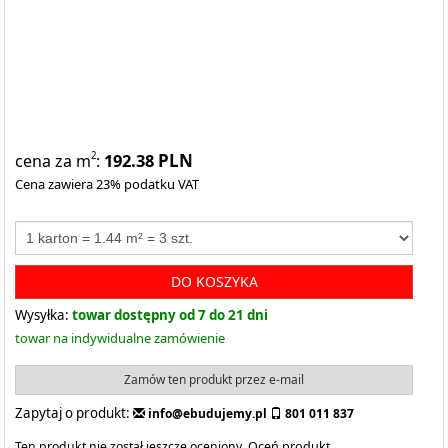
192.38
PLN
2
cena za m
:
Cena zawiera 23% podatku VAT
DO KOSZYKA
Wysyłka:
towar dostępny od 7 do 21 dni
towar na indywidualne zamówienie
Zamów ten produkt przez e-mail
Zapytaj o produkt:
info@ebudujemy.pl
801 011 837
Ten produkt nie został jeszcze oceniony.
Oceń produkt