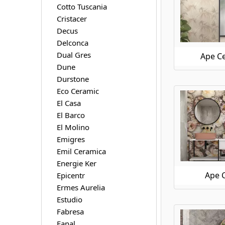
Cotto Tuscania
Ape Ceramica Klen
Cristacer
Ape Ceramica Koen
Decus
Ape Ceramica Loft
Delconca
Ape Ceramica Luna Blanca
Dual Gres
Ape Ce
Ape Ceramica Magallanes
Dune
Ape Ceramica Mandalay
Durstone
Ape Ceramica Medicea Marble
Eco Ceramic
Ape Ceramica Meteoris
Ape Ceramica Metro
El Casa
Ape Ceramica Moonstone
El Barco
Ape Ceramica Museo
El Molino
Ape Ceramica Night Lux
Emigres
Ape Ceramica Onice
Emil Ceramica
Ape Ceramica Oregon
Energie Ker
Ape Ceramica Orsay
Ape 
Epicentr
Ape Ceramica Piemonte
Ermes Aurelia
Ape Ceramica Pierre De Bali
Estudio
Ape Ceramica Raw
Fabresa
Ape Ceramica Silk
Fanal