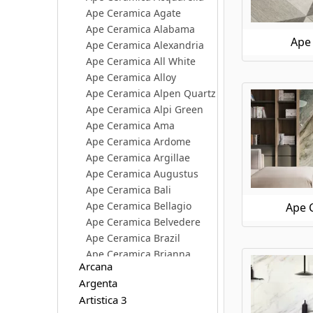
Ape Ceramica Agate
Ape Ceramica Alabama
Ape 
Ape Ceramica Alexandria
Ape Ceramica All White
Ape Ceramica Alloy
Ape Ceramica Alpen Quartz
Ape Ceramica Alpi Green
Ape Ceramica Ama
Ape Ceramica Ardome
Ape Ceramica Argillae
Ape Ceramica Augustus
Ape Ceramica Bali
Ape Ceramica Bellagio
Ape C
Ape Ceramica Belvedere
Ape Ceramica Brazil
Ape Ceramica Brianna
Arcana
Ape Ceramica Calacatta Borghini
Argenta
Ape Ceramica Calacatta Slow
Artistica 3
Ape Ceramica Caprice