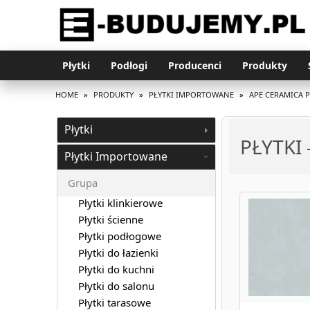
Płytki
Podłogi
Producenci
Produkty
HOME
»
PRODUKTY
»
PŁYTKI IMPORTOWANE
»
APE CERAMICA 
Płytki
PŁYTKI
Płytki Importowane
Grupa
Płytki klinkierowe
Płytki ścienne
Płytki podłogowe
Płytki do łazienki
Płytki do kuchni
Płytki do salonu
Płytki tarasowe