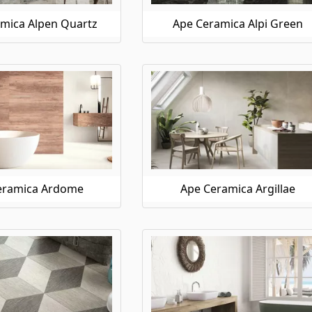
mica Alpen Quartz
Ape Ceramica Alpi Green
eramica Ardome
Ape Ceramica Argillae