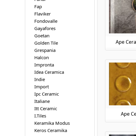
Ape Ceramica Silver Grey
Fap
Ape Ceramica Silver Pearl
Flaviker
Ape Ceramica Statuary
Fondovalle
Ape Ceramica Stay
Gayafores
Ape Ceramica Taj Mahal
Goetan
Ape Ceramica This Is
Ape Cera
Golden Tile
Ape Ceramica Tonality
Grespania
Ape Ceramica Travertino
Halcon
Ape Ceramica Trendy
Impronta
Ape Ceramica Triana
Idea Ceramica
Ape Ceramica Vita
Indie
Ape Ceramica Wabi Sabi
Import
Ape Ceramica Work
Ipc Ceramic
Italiane
Itt Ceramic
Ape C
I.Tiles
Keramika Modus
Keros Ceramika