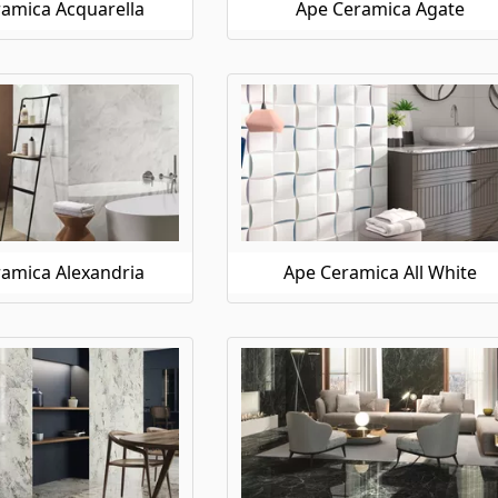
amica Acquarella
Ape Ceramica Agate
amica Alexandria
Ape Ceramica All White