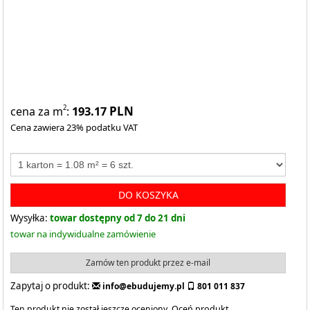
193.17
PLN
2
cena za m
:
Cena zawiera 23% podatku VAT
DO KOSZYKA
Wysyłka:
towar dostępny od 7 do 21 dni
towar na indywidualne zamówienie
Zamów ten produkt przez e-mail
Zapytaj o produkt:
info@ebudujemy.pl
801 011 837
Ten produkt nie został jeszcze oceniony.
Oceń produkt