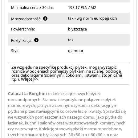
Minimalna cena z 30 dni:
193.17 PLN / M2
tak - wg norm europejskich
Mrozoodporność:
Powierzchnia:
błyszcząca
tak
Rektyfikacja:
Styl:
glamour
Ze względu na specyfikę produkcji płytek, mogą wystąpić
różnice w odcieniach pomiędzy płytkami na ścianę, podłogę
oraz dekoracjami (ściennymi, cokołami, listwami, stopnicami
itp.).
Więcej>>
Calacatta Borghini
to kolekcja gresowych płytek
mrozoodpornych. Stanowi niespotykane połączenie płytek
marmurowych, jasnych z ciemnymi żyłkami z dekoracyjnymi
płytkami przedstawiającymi kolorowe liście i kwiaty. Sprawdzi się
we wszystkich pomieszczeniach naszego domu, jako płytka do
łazienek, kuchni i salonów oraz w zastosowaniach komercyjnych
czy na zewnątrz. Kolekcję stanowią płytki marmuropodobne w
trzech rozmiarach: błyszczących 30x60 cm i 60x60 cm oraz