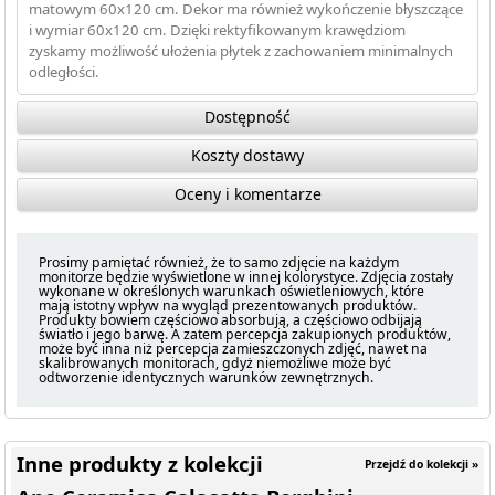
matowym 60x120 cm. Dekor ma również wykończenie błyszczące
i wymiar 60x120 cm. Dzięki rektyfikowanym krawędziom
zyskamy możliwość ułożenia płytek z zachowaniem minimalnych
odległości.
Dostępność
Koszty dostawy
Oceny i komentarze
Prosimy pamiętać również, że to samo zdjęcie na każdym
monitorze będzie wyświetlone w innej kolorystyce. Zdjęcia zostały
wykonane w określonych warunkach oświetleniowych, które
mają istotny wpływ na wygląd prezentowanych produktów.
Produkty bowiem częściowo absorbują, a częściowo odbijają
światło i jego barwę. A zatem percepcja zakupionych produktów,
może być inna niż percepcja zamieszczonych zdjęć, nawet na
skalibrowanych monitorach, gdyż niemożliwe może być
odtworzenie identycznych warunków zewnętrznych.
Inne produkty z kolekcji
Przejdź do kolekcji »