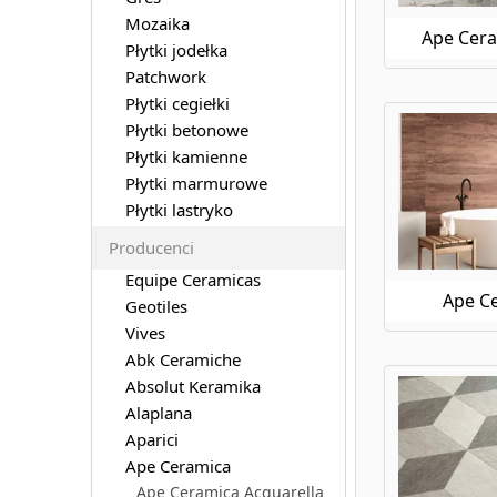
Mozaika
Ape Cera
Płytki jodełka
Patchwork
Płytki cegiełki
Płytki betonowe
Płytki kamienne
Płytki marmurowe
Płytki lastryko
Producenci
Equipe Ceramicas
Ape C
Geotiles
Vives
Abk Ceramiche
Absolut Keramika
Alaplana
Aparici
Ape Ceramica
Ape Ceramica Acquarella