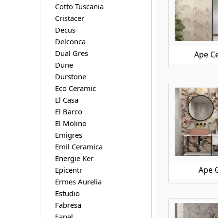
Cotto Tuscania
Ape Ceramica Klen
Cristacer
Ape Ceramica Koen
Decus
Ape Ceramica Loft
Delconca
Ape Ceramica Luna Blanca
Dual Gres
Ape Ce
Ape Ceramica Magallanes
Dune
Ape Ceramica Mandalay
Durstone
Ape Ceramica Medicea Marble
Eco Ceramic
Ape Ceramica Meteoris
Ape Ceramica Metro
El Casa
Ape Ceramica Moonstone
El Barco
Ape Ceramica Museo
El Molino
Ape Ceramica Night Lux
Emigres
Ape Ceramica Onice
Emil Ceramica
Ape Ceramica Oregon
Energie Ker
Ape Ceramica Orsay
Ape 
Epicentr
Ape Ceramica Piemonte
Ermes Aurelia
Ape Ceramica Pierre De Bali
Estudio
Ape Ceramica Raw
Fabresa
Ape Ceramica Silk
Fanal