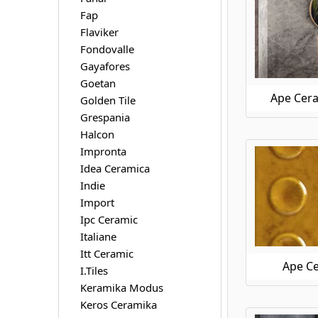
Ape Ceramica Silver Grey
Fap
Ape Ceramica Silver Pearl
Flaviker
Ape Ceramica Statuary
Fondovalle
Ape Ceramica Stay
Gayafores
Ape Ceramica Taj Mahal
Goetan
Ape Ceramica This Is
Ape Cera
Golden Tile
Ape Ceramica Tonality
Grespania
Ape Ceramica Travertino
Halcon
Ape Ceramica Trendy
Impronta
Ape Ceramica Triana
Idea Ceramica
Ape Ceramica Vita
Indie
Ape Ceramica Wabi Sabi
Import
Ape Ceramica Work
Ipc Ceramic
Italiane
Itt Ceramic
Ape C
I.Tiles
Keramika Modus
Keros Ceramika