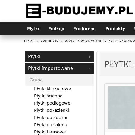
Płytki
Podłogi
Producenci
Produkty
HOME
»
PRODUKTY
»
PŁYTKI IMPORTOWANE
»
APE CERAMICA 
Płytki
PŁYTKI
Płytki Importowane
Grupa
Płytki klinkierowe
Płytki ścienne
Płytki podłogowe
Płytki do łazienki
Płytki do kuchni
Płytki do salonu
Płytki tarasowe