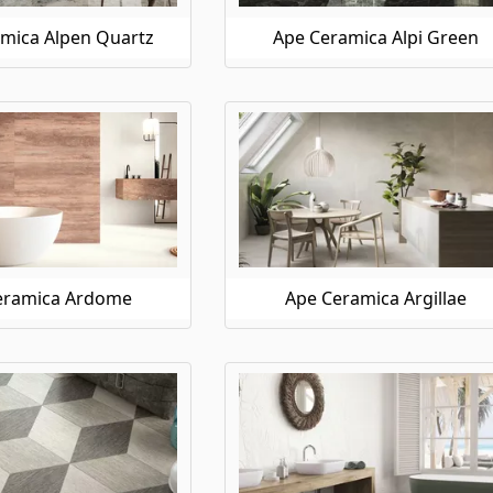
mica Alpen Quartz
Ape Ceramica Alpi Green
eramica Ardome
Ape Ceramica Argillae