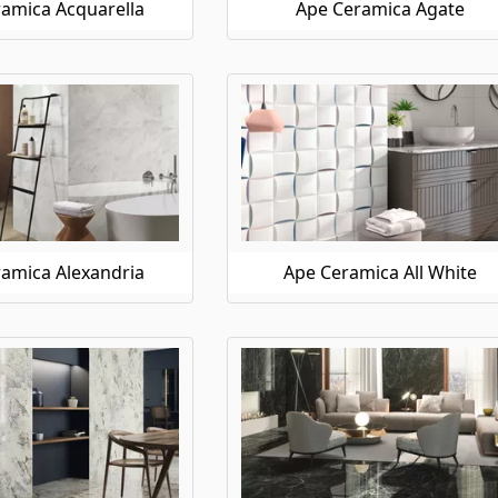
amica Acquarella
Ape Ceramica Agate
amica Alexandria
Ape Ceramica All White