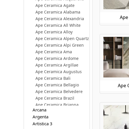
Ape Ceramica Agate
Ape Ceramica Alabama
Ape 
Ape Ceramica Alexandria
Ape Ceramica All White
Ape Ceramica Alloy
Ape Ceramica Alpen Quartz
Ape Ceramica Alpi Green
Ape Ceramica Ama
Ape Ceramica Ardome
Ape Ceramica Argillae
Ape Ceramica Augustus
Ape Ceramica Bali
Ape Ceramica Bellagio
Ape C
Ape Ceramica Belvedere
Ape Ceramica Brazil
Ape Ceramica Brianna
Arcana
Ape Ceramica Calacatta Borghini
Argenta
Ape Ceramica Calacatta Slow
Artistica 3
Ape Ceramica Caprice