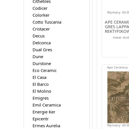
Cithetiles
Codicer
Wymiary: 60.00
Colorker
Cotto Tuscania
APE CERAM
GRES LAPP
Cristacer
REKTYFIKO
Decus
towar dost
Delconca
Dual Gres
Dune
Durstone
Ape Ceramica
Eco Ceramic
El Casa
El Barco
El Molino
Emigres
Emil Ceramica
Energie Ker
Epicentr
Ermes Aurelia
Wymiary: 60.00