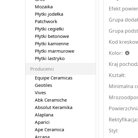
Mozaika
Efekt powier
Płytki jodełka
Grupa doda
Patchwork
Płytki cegiełki
Grupa pods
Płytki betonowe
Kod kreskow
Płytki kamienne
Płytki marmurowe
Kolor:
Płytki lastryko
Kraj pochod
Producenci
Kształt:
Equipe Ceramicas
Geotiles
Minimalna ce
Vives
Mrozoodpo
Abk Ceramiche
Absolut Keramika
Powierzchni
Alaplana
Rektyfikacja
Aparici
Ape Ceramica
Styl:
Arcana