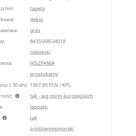
zchni:
tapeta
tkowa:
dekor
tawowa:
gres
y:
8435568534018
niebieski
zenia:
HISZPANIA
prostokątny
na z 30 dni:
1907.89 PLN / KPL
rność:
tak - wg norm europejskich
a:
lappato
:
tak
śródziemnomorski