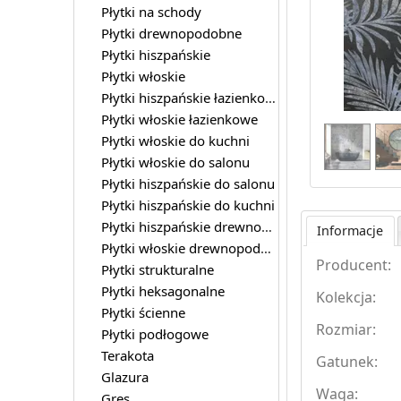
Płytki na schody
Płytki drewnopodobne
Płytki hiszpańskie
Płytki włoskie
Płytki hiszpańskie łazienkowe
Płytki włoskie łazienkowe
Płytki włoskie do kuchni
Płytki włoskie do salonu
Płytki hiszpańskie do salonu
Płytki hiszpańskie do kuchni
Płytki hiszpańskie drewnopodobne
Informacje
Płytki włoskie drewnopodobne
Producent:
Płytki strukturalne
Płytki heksagonalne
Kolekcja:
Płytki ścienne
Rozmiar:
Płytki podłogowe
Terakota
Gatunek:
Glazura
Waga:
Gres