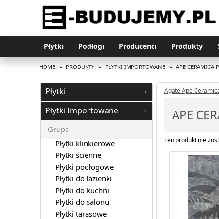
Płytki
Podłogi
Producenci
Produkty
HOME
»
PRODUKTY
»
PŁYTKI IMPORTOWANE
»
APE CERAMICA 
Płytki
Agate Ape Ceramica
Płytki Importowane
APE CER
Grupa
Ten produkt nie zost
Płytki klinkierowe
Płytki ścienne
Płytki podłogowe
Płytki do łazienki
Płytki do kuchni
Płytki do salonu
Płytki tarasowe