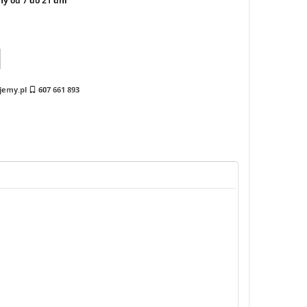
y od 7 do 21 dni
jemy.pl
607 661 893