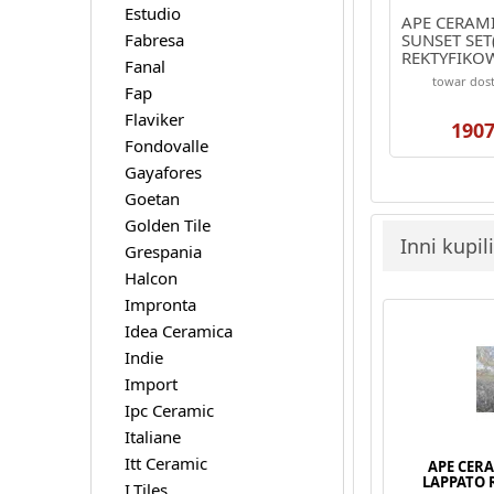
Estudio
APE CERAM
Fabresa
SUNSET SET
REKTYFIKO
Fanal
towar dost
Fap
Flaviker
1907
Fondovalle
Gayafores
Goetan
Golden Tile
Inni kupil
Grespania
Halcon
Impronta
Idea Ceramica
Indie
Import
Ipc Ceramic
Italiane
Itt Ceramic
APE CERA
LAPPATO 
I.Tiles