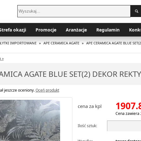
Strefa okazji
Promocje
Aranżacje
Regulamin
Konk
PŁYTKI IMPORTOWANE
»
APE CERAMICA AGATE
»
APE CERAMICA AGATE BLUE SET(
 »
AMICA AGATE BLUE SET(2) DEKOR REK
ał jeszcze oceniony.
Oceń produkt
1907.
cena za kpl
Cena zawiera 
Ilość sztuk: