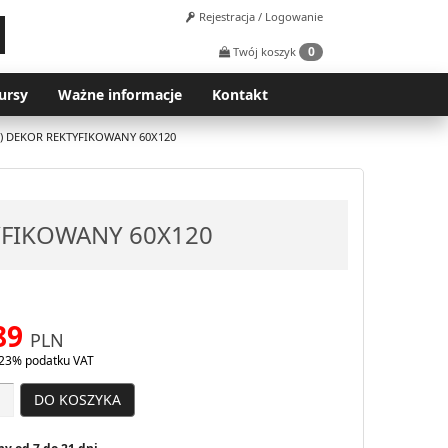
Rejestracja / Logowanie
0
Twój koszyk
ursy
Ważne informacje
Kontakt
2) DEKOR REKTYFIKOWANY 60X120
TYFIKOWANY 60X120
89
PLN
23% podatku VAT
DO KOSZYKA