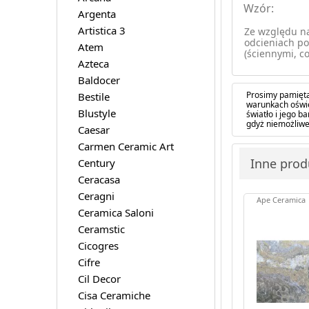
Wzór:
Argenta
Artistica 3
Ze względu na
odcieniach po
Atem
(ściennymi, co
Azteca
Baldocer
Prosimy pamięta
Bestile
warunkach oświe
Blustyle
światło i jego 
gdyż niemożliwe
Caesar
Carmen Ceramic Art
Inne prod
Century
Ceracasa
Ceragni
Ape Ceramica
Ceramica Saloni
Ceramstic
Cicogres
Cifre
Cil Decor
Cisa Ceramiche