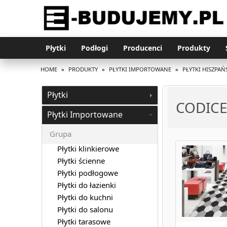
Płytki
Podłogi
Producenci
Produkty
HOME
»
PRODUKTY
»
PŁYTKI IMPORTOWANE
»
PŁYTKI HISZPAŃ
Płytki
CODICE
Płytki Importowane
Grupa
Płytki klinkierowe
Płytki ścienne
Płytki podłogowe
Płytki do łazienki
Płytki do kuchni
Płytki do salonu
Płytki tarasowe