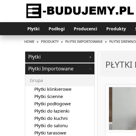
Płytki
Podłogi
Producenci
Produkty
HOME
»
PRODUKTY
»
PŁYTKI IMPORTOWANE
»
PŁYTKI DREWN
Płytki
PŁYTK
Płytki Importowane
Grupa
Płytki klinkierowe
Płytki ścienne
Płytki podłogowe
Płytki do łazienki
Płytki do kuchni
Płytki do salonu
Płytki tarasowe