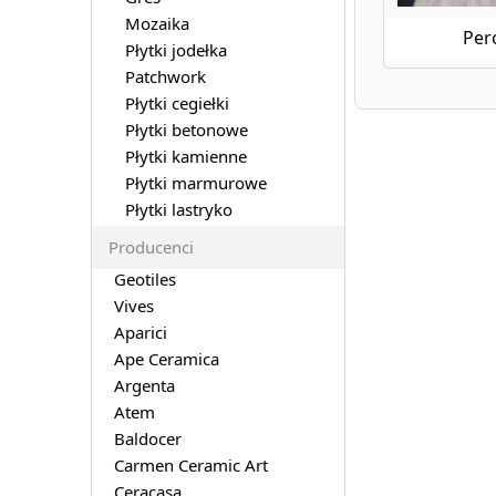
Mozaika
Per
Płytki jodełka
Patchwork
Płytki cegiełki
Płytki betonowe
Płytki kamienne
Płytki marmurowe
Płytki lastryko
Producenci
Geotiles
Vives
Aparici
Ape Ceramica
Argenta
Atem
Baldocer
Carmen Ceramic Art
Ceracasa