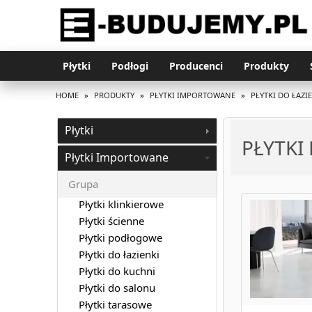
Płytki
Podłogi
Producenci
Produkty
HOME
»
PRODUKTY
»
PŁYTKI IMPORTOWANE
»
PŁYTKI DO ŁAZI
Płytki
PŁYTKI
Płytki Importowane
Grupa
Płytki klinkierowe
Płytki ścienne
Płytki podłogowe
Płytki do łazienki
Płytki do kuchni
Płytki do salonu
Płytki tarasowe