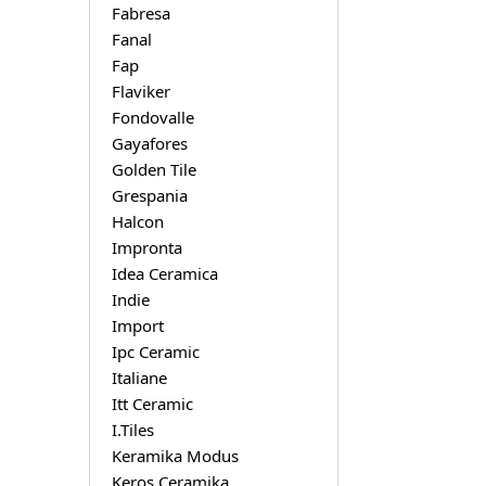
Fabresa
Fanal
Fap
Flaviker
Fondovalle
Gayafores
Golden Tile
Grespania
Halcon
Impronta
Idea Ceramica
Indie
Import
Ipc Ceramic
Italiane
Itt Ceramic
I.Tiles
Keramika Modus
Keros Ceramika