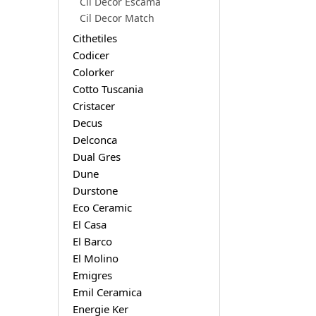
Cil Decor Escama
Cil Decor Match
Cithetiles
Codicer
Colorker
Cotto Tuscania
Cristacer
Decus
Delconca
Dual Gres
Dune
Durstone
Eco Ceramic
El Casa
El Barco
El Molino
Emigres
Emil Ceramica
Energie Ker