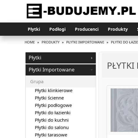
Płytki
Podłogi
Producenci
Produkty
HOME
»
PRODUKTY
»
PŁYTKI IMPORTOWANE
»
PŁYTKI DO ŁAZI
Płytki
PŁYTKI
Płytki Importowane
Grupa
Płytki klinkierowe
Płytki ścienne
Płytki podłogowe
Płytki do łazienki
Płytki do kuchni
Płytki do salonu
Płytki tarasowe