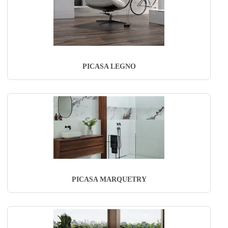
PICASA LEGNO
PICASA MARQUETRY