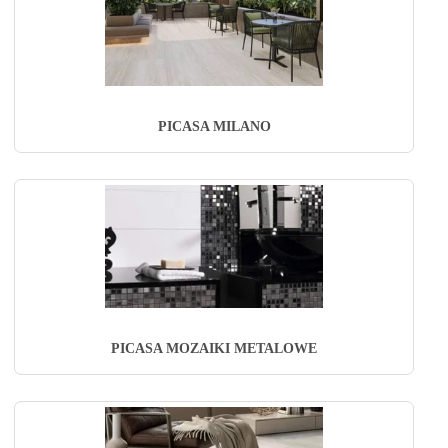
PICASA MILANO
PICASA MOZAIKI METALOWE