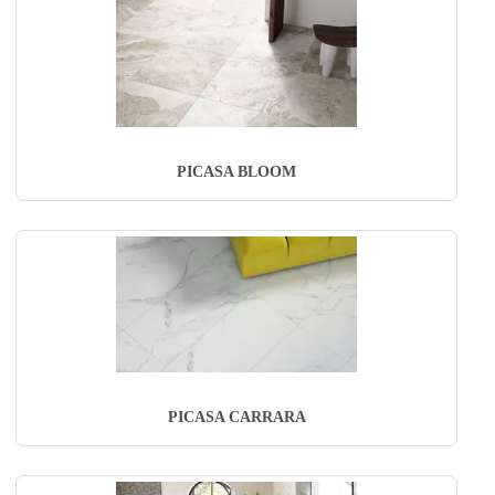
PICASA BLOOM
PICASA CARRARA