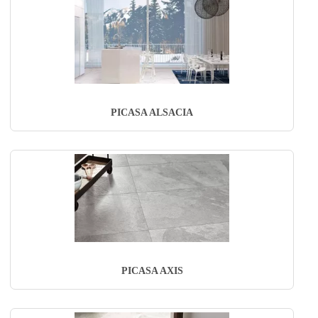
PICASA ALSACIA
PICASA AXIS