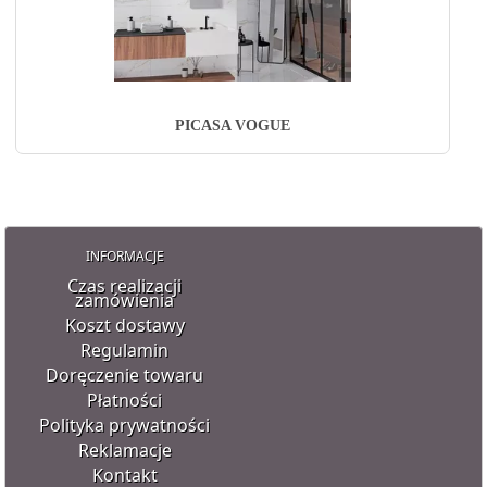
PICASA VOGUE
INFORMACJE
Czas realizacji
zamówienia
Koszt dostawy
Regulamin
Doręczenie towaru
Płatności
Polityka prywatności
Reklamacje
Kontakt