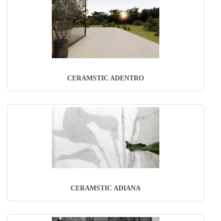
CERAMSTIC ADENTRO
CERAMSTIC ADIANA