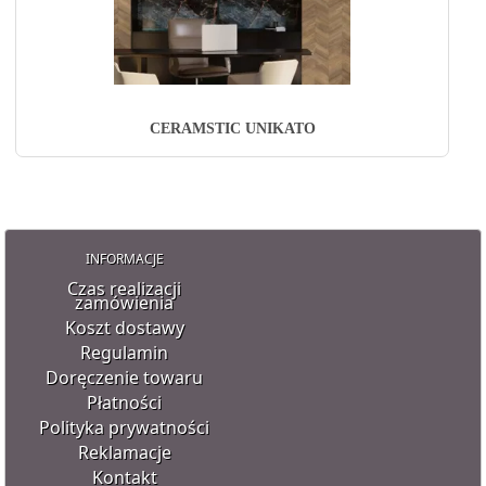
CERAMSTIC UNIKATO
INFORMACJE
Czas realizacji
zamówienia
Koszt dostawy
Regulamin
Doręczenie towaru
Płatności
Polityka prywatności
Reklamacje
Kontakt