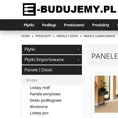
Płytki
Podłogi
Producenci
Produkty
HOME
»
PRODUKTY
»
PANELE I DESKI
»
PANELE LAMINOWANE
Płytki
PANEL
Płytki Importowane
Panele I Deski
Grupa
Listwy mdf
Panele winylowe
Deski podłogowe
Akcesoria
Listwy pvc