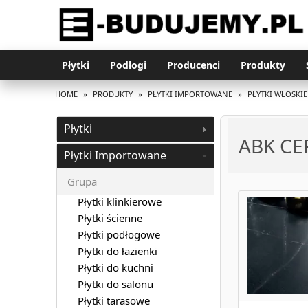
Płytki
Podłogi
Producenci
Produkty
HOME
»
PRODUKTY
»
PŁYTKI IMPORTOWANE
»
PŁYTKI WŁOSKIE
Płytki
ABK CE
Płytki Importowane
Grupa
Płytki klinkierowe
Płytki ścienne
Płytki podłogowe
Płytki do łazienki
Płytki do kuchni
Płytki do salonu
Płytki tarasowe