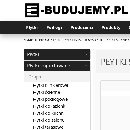
Płytki
Podłogi
Producenci
Produkty
HOME
»
PRODUKTY
»
PŁYTKI IMPORTOWANE
»
PŁYTKI ŚCIENNE
Płytki
PŁYTKI
Płytki Importowane
Grupa
Płytki klinkierowe
Płytki ścienne
Płytki podłogowe
Płytki do łazienki
Płytki do kuchni
Płytki do salonu
Płytki tarasowe