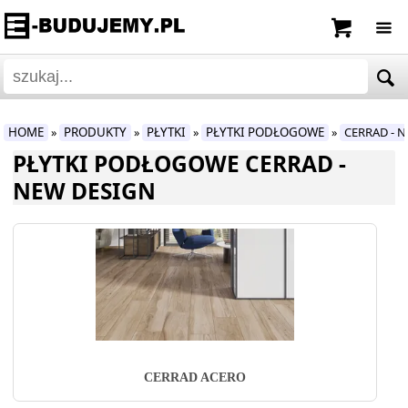
HOME
PRODUKTY
PŁYTKI
PŁYTKI PODŁOGOWE
CERRAD - 
»
»
»
»
PŁYTKI PODŁOGOWE CERRAD -
NEW DESIGN
CERRAD ACERO