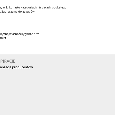
 w kilkunastu kategoriach i tysiącach podkategorii
y. Zapraszamy do zakupów.
łączną własnością tychże firm.
yment
SPIRACJE
anżacje producentów