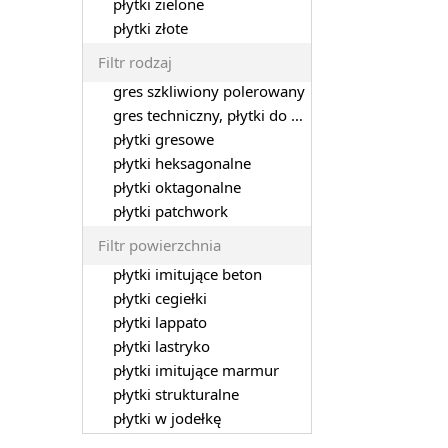
płytki zielone
płytki złote
Filtr rodzaj
gres szkliwiony polerowany
gres techniczny, płytki do garażu
płytki gresowe
płytki heksagonalne
płytki oktagonalne
płytki patchwork
Filtr powierzchnia
płytki imitujące beton
płytki cegiełki
płytki lappato
płytki lastryko
płytki imitujące marmur
płytki strukturalne
płytki w jodełkę