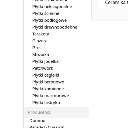
Ceramika C
Płytki heksagonalne
Płytki ścienne
Płytki podłogowe
Płytki drewnopodobne
Terakota
Glazura
Gres
Mozaika
Płytki jodełka
Patchwork
Płytki cegiełki
Płytki betonowe
Płytki kamienne
Płytki marmurowe
Płytki lastryko
Producenci
Domino
Paradyż (Classica)