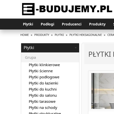
Płytki
Podłogi
Producenci
Produkty
HOME
»
PRODUKTY
»
PŁYTKI
»
PŁYTKI HEKSAGONALNE
»
CER
Płytki
PŁYTKI
Grupa
Płytki klinkierowe
Płytki ścienne
Płytki podłogowe
Płytki do łazienki
Płytki do kuchni
Płytki do salonu
Płytki tarasowe
Płytki na schody
Płytki strukturalne