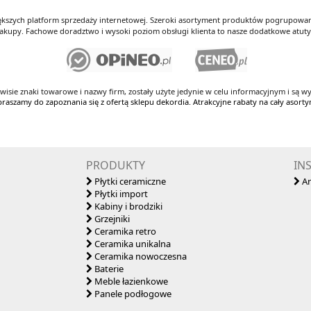
iększych platform sprzedaży internetowej. Szeroki asortyment produktów pogrupowany
kupy. Fachowe doradztwo i wysoki poziom obsługi klienta to nasze dodatkowe atut
rwisie znaki towarowe i nazwy firm, zostały użyte jedynie w celu informacyjnym i są wy
praszamy do zapoznania się z ofertą sklepu dekordia. Atrakcyjne rabaty na cały asort
PRODUKTY
IN
Płytki ceramiczne
Ar
Płytki import
Kabiny i brodziki
Grzejniki
Ceramika retro
Ceramika unikalna
Ceramika nowoczesna
Baterie
Meble łazienkowe
Panele podłogowe